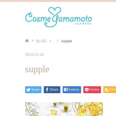
BLOG
supple
2019.12.18
supple
Tweet
Share
Hatena
Pocket
RSS