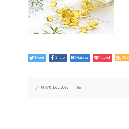
Tweet
Share
Hatena
Pocket
RSS
投稿者:
locotyUser