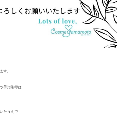
ます。
や手指消毒は
いたうえで