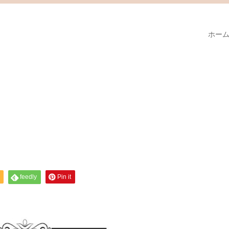
ホー
feedly
Pin it