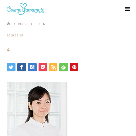
BLOG
4
2019.12.19
4