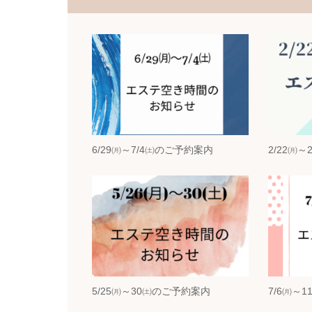
6/29㈪～7/4㈯のご予約案内
2/22㈪
5/25㈪～30㈯のご予約案内
7/6㈪～