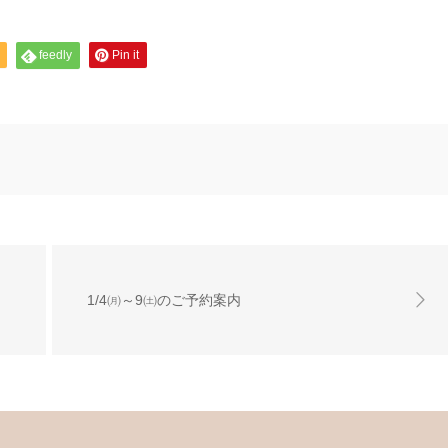
feedly
Pin it
1/4㈪～9㈯のご予約案内