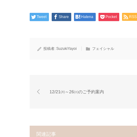
Tweet
Share
Hatena
Pocket
RSS
投稿者:
SuzukiYayoi
フェイシャル
12/21㈪～26㈯のご予約案内
関連記事