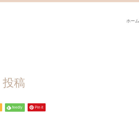
ホー
m、投稿
feedly
Pin it