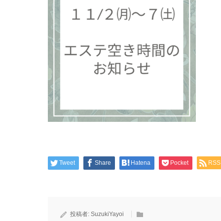
Tweet
Share
Hatena
Pocket
RSS
投稿者:
SuzukiYayoi