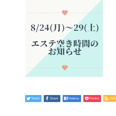
Tweet
Share
Hatena
Pocket
RSS